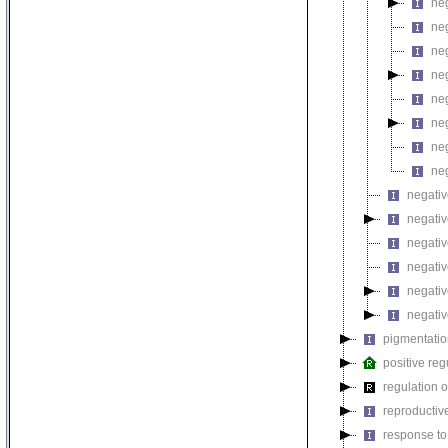
neg
neg
neg
neg
neg
ne
ne
neg
negativ
negativ
negativ
negativ
negativ
negativ
pigmentati
positive reg
regulation o
reproductiv
response to