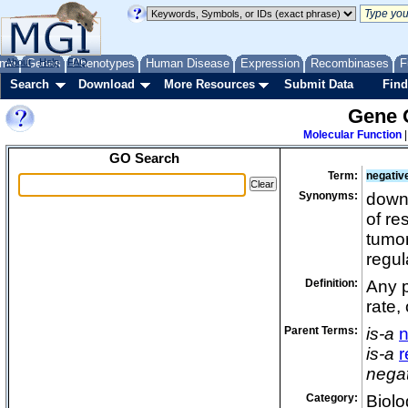
me
About
Genes
Help
FAQ
Phenotypes
Human Disease
Expression
Recombinases
F
Search
Download
More Resources
Submit Data
Find
Gene 
Molecular Function
GO Search
Term:
negative
Synonyms:
down 
of re
tumor
regul
Definition:
Any p
rate,
Parent Terms:
is-a
n
is-a
r
negat
Category:
Biolo