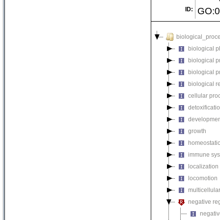
ID:
GO:0
biological_proc
biological 
biological 
biological 
biological r
cellular pro
detoxificati
developmen
growth
homeostatic
immune sys
localization
locomotion
multicellul
negative reg
negativ